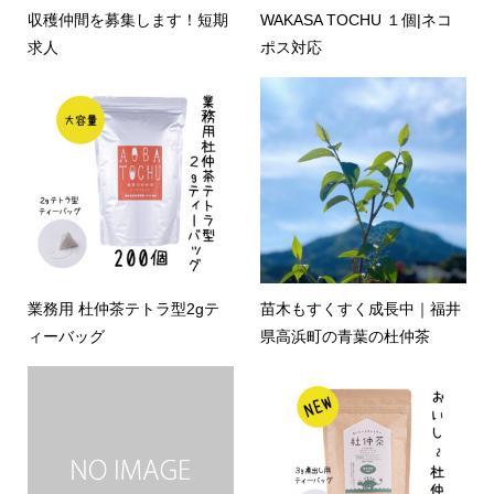
収穫仲間を募集します！短期
WAKASA TOCHU １個|ネコ
求人
ポス対応
業務用 杜仲茶テトラ型2gテ
苗木もすくすく成長中｜福井
ィーバッグ
県高浜町の青葉の杜仲茶