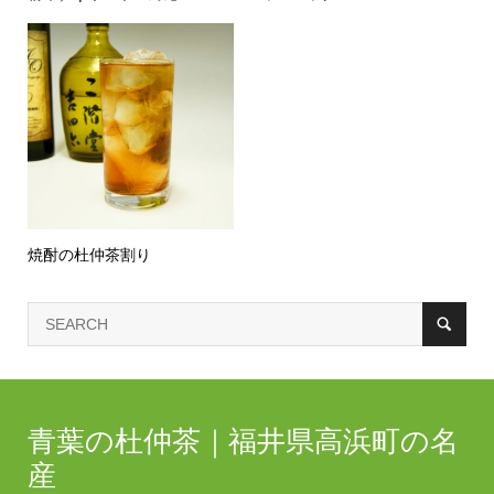
焼酎の杜仲茶割り
青葉の杜仲茶｜福井県高浜町の名
産