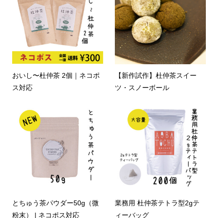
おいし〜杜仲茶 2個｜ネコポ
【新作試作】杜仲茶スイー
ス対応
ツ・スノーボール
とちゅう茶パウダー50g（微
業務用 杜仲茶テトラ型2gテ
粉末） | ネコポス対応
ィーバッグ