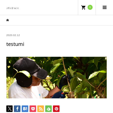
0
2020.02.12
testumi