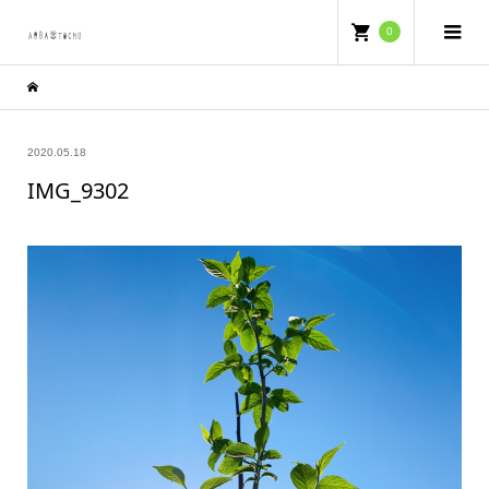
0
2020.05.18
IMG_9302